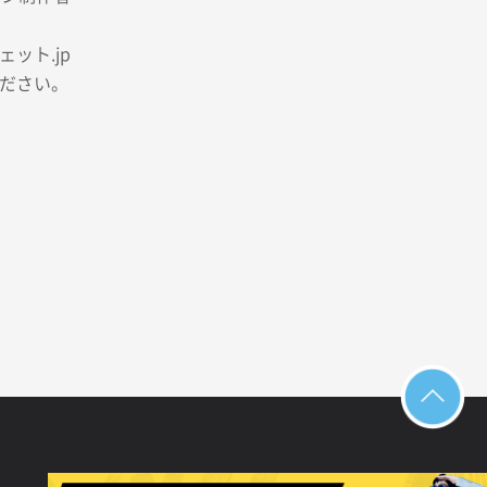
ット.jp
ださい。