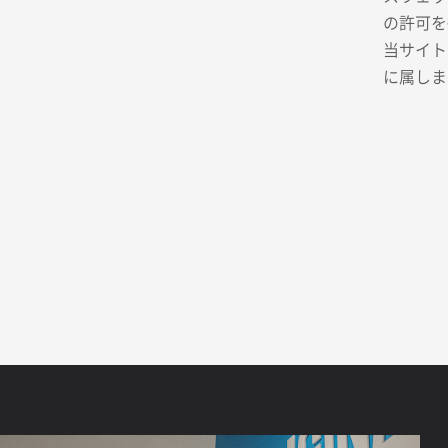
の許可を
当サイト
に属しま