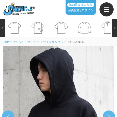
追加注文はこちら
会員登録 / ログイン
＜
＞
>
>
>
No.72290311
TOP
プリントデザイン
デザインサンプル