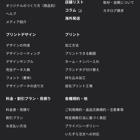
店舗リスト
取材・協賛について
オリジナルのつくり方（商品別）
コラム
カタログ請求
ヘルプ
海外発送
メディア紹介
プリントデザイン
プリント
デザインの作成
加工方法
デザインミーティング
プリントできる範囲
デザインサンプル
ネーム・ナンバー入れ
完全データ入稿
ブランドタグ付け替え
フォント（書体）
持ち込み加工
デザインデータの送り方
自社プリント工場
料金・割引プラン・見積り
各種規約・他
料金表・見積り
ご利用規約・返品交換規約・注意事項
割引プラン
特定商取引法に基づく表記
お支払い方法
プライバシーポリシー
いたずら注文への対応