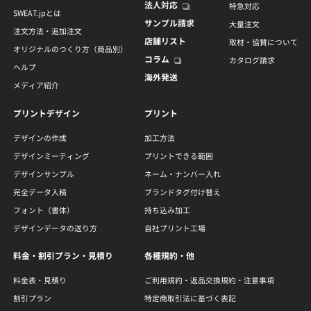
法人対応
特急対応
SWEAT.jpとは
サンプル請求
大量注文
注文方法・追加注文
店舗リスト
取材・協賛について
オリジナルのつくり方（商品別）
コラム
カタログ請求
ヘルプ
海外発送
メディア紹介
プリントデザイン
プリント
デザインの作成
加工方法
デザインミーティング
プリントできる範囲
デザインサンプル
ネーム・ナンバー入れ
完全データ入稿
ブランドタグ付け替え
フォント（書体）
持ち込み加工
デザインデータの送り方
自社プリント工場
料金・割引プラン・見積り
各種規約・他
料金表・見積り
ご利用規約・返品交換規約・注意事項
割引プラン
特定商取引法に基づく表記