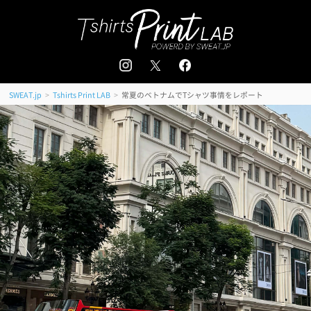
追加注文はこちら
会員登録 / ログイン
＜
＞
>
>
常夏のベトナムでTシャツ事情をレポート
SWEAT.jp
Tshirts Print LAB