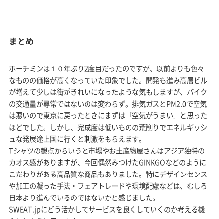
まとめ
ホーチミンは１０年ぶり2度目だったのですが、以前よりも色々
なものの価格が高くなっていた印象でした。開発も進み高層ビル
が増えて少しは街がきれいになったような気もしますが、バイク
の交通量が尋常ではないのは変わらず。排気ガスとPM2.0で空気
は悪いので東京に戻ったときにまずは「空気がうまい」と思った
ほどでした。しかし、完成度は低いものの荒削りでエネルギッシ
ュな発展途上国に行くと刺激をもらえます。
Tシャツの観点からいうと市場やお土産物屋さんはアジア独特の
カオス感がありますが、今回偶然みつけたGINKGOなどのように
こだわりがある高品質な商品もありました。特にデザインセンス
や加工の凝った手法・フェアトレードや環境配慮などは、むしろ
日本より進んでいるのではないかと感じました。
SWEAT.jpにどう活かしてサービスを良くしていくのか考える機