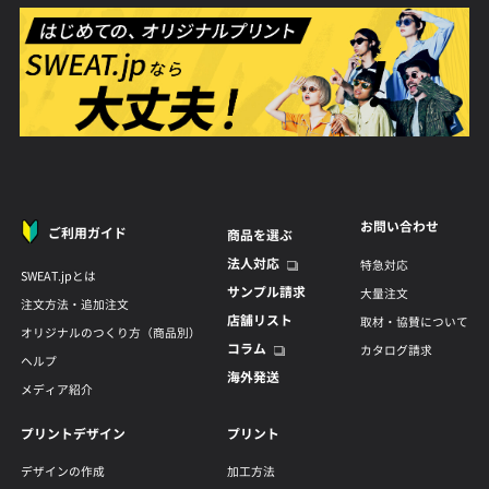
お問い合わせ
ご利用ガイド
商品を選ぶ
法人対応
特急対応
SWEAT.jpとは
サンプル請求
大量注文
注文方法・追加注文
店舗リスト
取材・協賛について
オリジナルのつくり方（商品別）
コラム
カタログ請求
ヘルプ
海外発送
メディア紹介
プリントデザイン
プリント
デザインの作成
加工方法