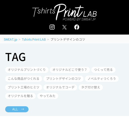
追加注文はこちら
会員登録 / ログイン
＜
＞
>
>
プリントデザインのコツ
SWEAT.jp
Tshirts Print LAB
TAG
オリジナルプリントづくり
オリジナルどこで使う？
つくって売る
こんな商品がつくれる
プリントデザインのコツ
ノベルティつくろう
プリント工場のヒミツ
オリジナルでコーデ
タグ付け替え
オリジナルを贈る
やってみた
ALL →