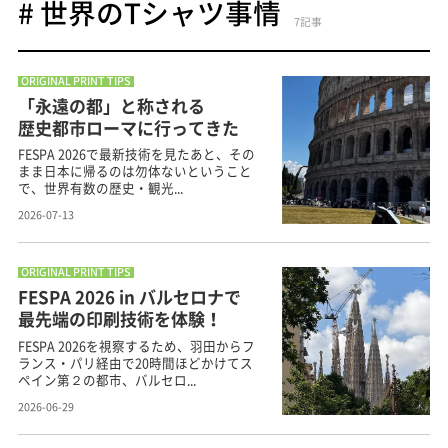
# 世界のTシャツ事情
7記事
ORIGINAL PRINT TIPS
「永遠の都」と称される
歴史都市ローマに行ってきた
FESPA 2026で最新技術を見たあと、その
まま日本に帰るのは勿体ないということ
で、世界有数の歴史・観光...
2026-07-13
ORIGINAL PRINT TIPS
FESPA 2026 in バルセロナで
最先端の印刷技術を体験！
FESPA 2026を視察するため、羽田からフ
ランス・パリ経由で20時間ほどかけてス
ペイン第２の都市、バルセロ...
2026-06-29