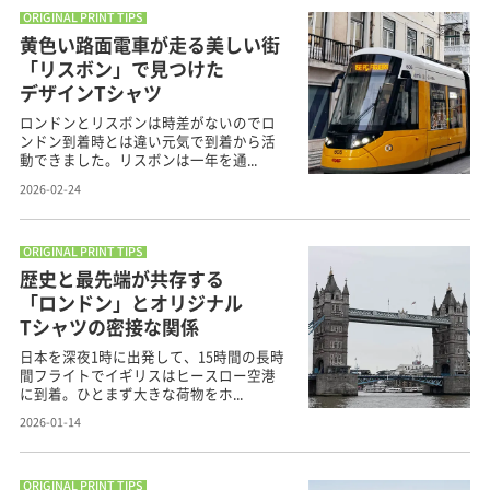
ORIGINAL PRINT TIPS
黄色い路面電車が走る美しい街
「リスボン」で見つけた
デザインTシャツ
ロンドンとリスボンは時差がないのでロ
ンドン到着時とは違い元気で到着から活
動できました。リスボンは一年を通...
2026-02-24
ORIGINAL PRINT TIPS
歴史と最先端が共存する
「ロンドン」とオリジナル
Tシャツの密接な関係
日本を深夜1時に出発して、15時間の長時
間フライトでイギリスはヒースロー空港
に到着。ひとまず大きな荷物をホ...
2026-01-14
ORIGINAL PRINT TIPS